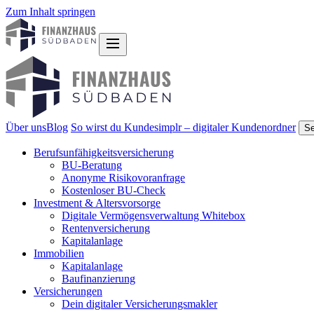
Zum Inhalt springen
Über uns
Blog
So wirst du Kunde
simplr – digitaler Kundenordner
Se
Berufsunfähigkeitsversicherung
BU-Beratung
Anonyme Risikovoranfrage
Kostenloser BU-Check
Investment & Altersvorsorge
Digitale Vermögensverwaltung Whitebox
Rentenversicherung
Kapitalanlage
Immobilien
Kapitalanlage
Baufinanzierung
Versicherungen
Dein digitaler Versicherungsmakler