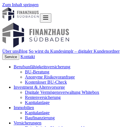
Zum Inhalt springen
Über uns
Blog
So wirst du Kunde
simplr – digitaler Kundenordner
Kontakt
Service
Berufsunfähigkeitsversicherung
BU-Beratung
Anonyme Risikovoranfrage
Kostenloser BU-Check
Investment & Altersvorsorge
Digitale Vermögensverwaltung Whitebox
Rentenversicherung
Kapitalanlage
Immobilien
Kapitalanlage
Baufinanzierung
Versicherungen