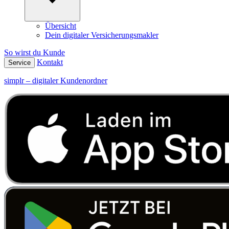
Übersicht
Dein digitaler Versicherungsmakler
So wirst du Kunde
Kontakt
Service
simplr – digitaler Kundenordner