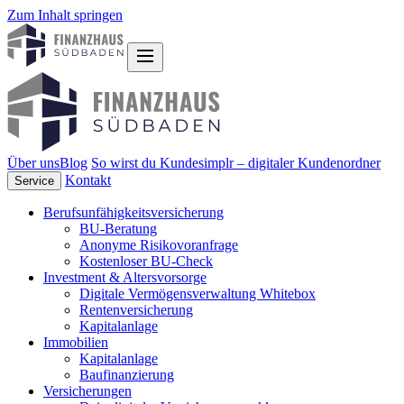
Zum Inhalt springen
Über uns
Blog
So wirst du Kunde
simplr – digitaler Kundenordner
Kontakt
Service
Berufsunfähigkeitsversicherung
BU-Beratung
Anonyme Risikovoranfrage
Kostenloser BU-Check
Investment & Altersvorsorge
Digitale Vermögensverwaltung Whitebox
Rentenversicherung
Kapitalanlage
Immobilien
Kapitalanlage
Baufinanzierung
Versicherungen