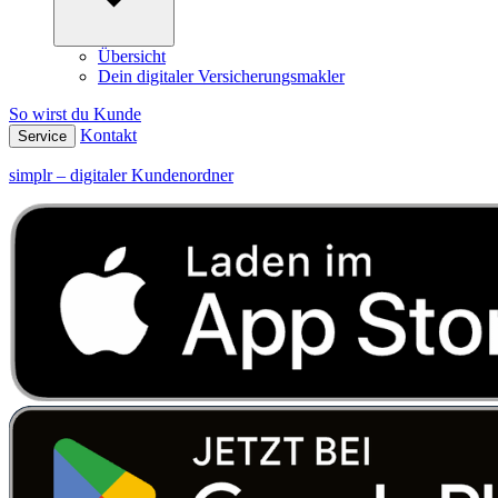
Übersicht
Dein digitaler Versicherungsmakler
So wirst du Kunde
Kontakt
Service
simplr – digitaler Kundenordner