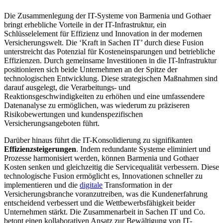
Die Zusammenlegung der IT-Systeme von Barmenia und Gothaer
bringt erhebliche Vorteile in der IT-Infrastruktur, ein
Schlüsselelement für Effizienz und Innovation in der modernen
Versicherungswelt. Die ‘Kraft in Sachen IT’ durch diese Fusion
unterstreicht das Potenzial für Kosteneinsparungen und betriebliche
Effizienzen. Durch gemeinsame Investitionen in die IT-Infrastruktur
positionieren sich beide Unternehmen an der Spitze der
technologischen Entwicklung. Diese strategischen Maßnahmen sind
darauf ausgelegt, die Verarbeitungs- und
Reaktionsgeschwindigkeiten zu erhöhen und eine umfassendere
Datenanalyse zu ermöglichen, was wiederum zu präziseren
Risikobewertungen und kundenspezifischen
Versicherungsangeboten führt.
Darüber hinaus führt die IT-Konsolidierung zu signifikanten
Effizienzsteigerungen
. Indem redundante Systeme eliminiert und
Prozesse harmonisiert werden, können Barmenia und Gothaer
Kosten senken und gleichzeitig die Servicequalität verbessern. Diese
technologische Fusion ermöglicht es, Innovationen schneller zu
implementieren und die
digitale
Transformation in der
Versicherungsbranche voranzutreiben, was die Kundenerfahrung
entscheidend verbessert und die Wettbewerbsfähigkeit beider
Unternehmen stärkt. Die Zusammenarbeit in Sachen IT und Co.
betont einen kollaborativen Ansatz zur Bewältigung von IT-