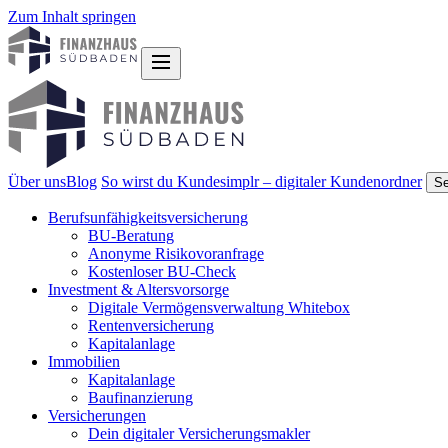
Zum Inhalt springen
Über uns
Blog
So wirst du Kunde
simplr – digitaler Kundenordner
Se
Berufsunfähigkeitsversicherung
BU-Beratung
Anonyme Risikovoranfrage
Kostenloser BU-Check
Investment & Altersvorsorge
Digitale Vermögensverwaltung Whitebox
Rentenversicherung
Kapitalanlage
Immobilien
Kapitalanlage
Baufinanzierung
Versicherungen
Dein digitaler Versicherungsmakler