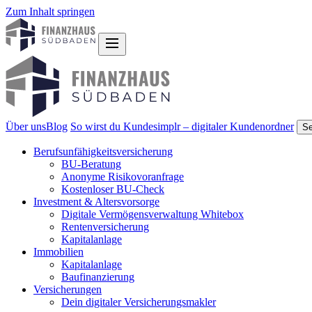
Zum Inhalt springen
Über uns
Blog
So wirst du Kunde
simplr – digitaler Kundenordner
Se
Berufsunfähigkeitsversicherung
BU-Beratung
Anonyme Risikovoranfrage
Kostenloser BU-Check
Investment & Altersvorsorge
Digitale Vermögensverwaltung Whitebox
Rentenversicherung
Kapitalanlage
Immobilien
Kapitalanlage
Baufinanzierung
Versicherungen
Dein digitaler Versicherungsmakler