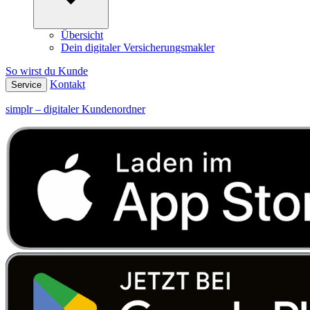
Übersicht
Dein digitaler Versicherungsmakler
So wirst du Kunde
Kontakt
Service
simplr – digitaler Kundenordner