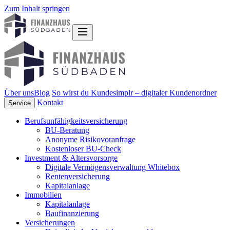
Zum Inhalt springen
Über uns
Blog
So wirst du Kunde
simplr – digitaler Kundenordner
Kontakt
Service
Berufsunfähigkeitsversicherung
BU-Beratung
Anonyme Risikovoranfrage
Kostenloser BU-Check
Investment & Altersvorsorge
Digitale Vermögensverwaltung Whitebox
Rentenversicherung
Kapitalanlage
Immobilien
Kapitalanlage
Baufinanzierung
Versicherungen